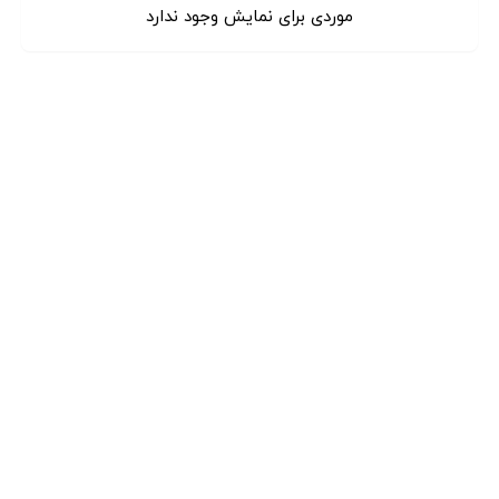
موردی برای نمایش وجود ندارد
دسته‌بندی‌ها
همه کالاها
۴
UPVC
۴
آلومینیوم
۰
پنجره سنتی
۰
نما
۰