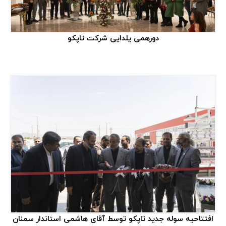
برچسب‌ها
دورهمی یلدایی شرکت تاپکو
پنجره ایرانی
۳
پنجره دوجداره
۲۱
تعویض پنجره
۹
پروفیل آلومینیوم
۲۰
شیشه عایق
۳
پروفیل UPVC
۱۹
شیشه لمینت
۱۱
پنجره سنتی عایق
۳
پنجره آلومینیوم
۱۱
پنجره اسلامی
۴
افتتاحیه سوله جدید تاپکو توسط آقای هاشمی استاندار سمنان