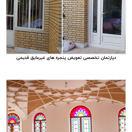
برچسب‌ها
پنجره ایرانی
۳
شیشه عایق
۳
پنجره سنتی
۶
دپارتمان تخصصی تعویض پنجره های غیرعایق قدیمی
شیشه لمینت
۱۱
پنجره دوجداره
۲۱
نمای کرتین وال
۸
پنجره آلومینیوم
۱۱
تعمیر پنجره
۲
پنجره UPVC
۲۲
تعویض پنجره
۹