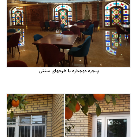
دسته‌بندی‌ها
همه مطالب
۱۹۵
آموزش
۱۸
مقالات
۱۵۰
ویدئو
۴
پنجره دوجداره با طرحهای سنتی
کاتالوگ
۳
نمایشگاه‌ها
۹
همایش‌ها و رویدادها
۶
مسئولیت اجتماعی
۳
اخبار
۹